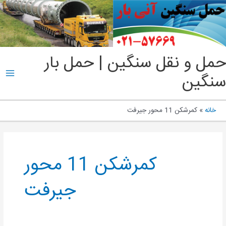
پ
ب
م
ain
حمل و نقل سنگین | حمل بار
enu
سنگین
خانه
کمرشکن 11 محور جیرفت
کمرشکن 11 محور
جیرفت