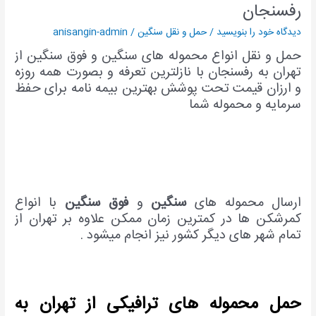
رفسنجان
رفسنجان
|
دیدگاه‌ خود را بنویسید
/
حمل و نقل سنگین
/
anisangin-admin
کمرشکن
از
حمل و نقل انواع محموله های سنگین و فوق سنگین از
تهران
تهران به رفسنجان با نازلترین تعرفه و بصورت همه روزه
به
و ارزان قیمت تحت پوشش بهترین بیمه نامه برای حفظ
رفسنجان
سرمایه و محموله شما
ارسال محموله های
سنگین
و
فوق
سنگین
با انواع
کمرشکن ها در کمترین زمان ممکن علاوه بر تهران از
تمام شهر های دیگر کشور نیز انجام میشود .
حمل محموله های ترافیکی از تهران به