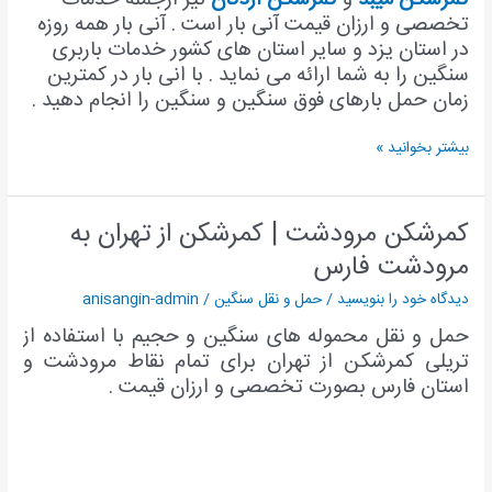
تخصصی و ارزان قیمت آنی بار است . آنی بار همه روزه
در استان یزد و سایر استان های کشور خدمات باربری
سنگین را به شما ارائه می نماید .
با انی بار در کمترین
زمان حمل بارهای فوق سنگین و سنگین را انجام دهید .
بیشتر بخوانید »
کمرشکن مرودشت | کمرشکن از تهران به
کمرشکن
مرودشت
مرودشت فارس
|
دیدگاه‌ خود را بنویسید
/
حمل و نقل سنگین
/
anisangin-admin
کمرشکن
از
حمل و نقل محموله های سنگین و حجیم با استفاده از
تهران
تریلی کمرشکن از تهران برای تمام نقاط مرودشت و
به
استان فارس بصورت تخصصی و ارزان قیمت .
مرودشت
فارس