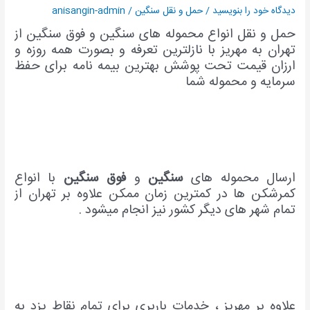
مهریز
دیدگاه‌ خود را بنویسید
/
حمل و نقل سنگین
/
anisangin-admin
|
حمل و نقل انواع محموله های سنگین و فوق سنگین از
کمرشکن
تهران به مهریز با نازلترین تعرفه و بصورت همه روزه و
از
تهران
ارزان قیمت تحت پوشش بهترین بیمه نامه برای حفظ
به
سرمایه و محموله شما
مهریز
ارسال محموله های
سنگین
و
فوق
سنگین
با انواع
کمرشکن ها در کمترین زمان ممکن علاوه بر تهران از
تمام شهر های دیگر کشور نیز انجام میشود .
علاوه بر مهریز ، خدمات باربری برای تمام نقاط یزد به