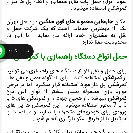
مود . برای حمل پایه های سیمانی و آهنی پل ها نیز از
مرشکن استفاده میشود .
مکان
جابجایی محموله های فوق سنگین
در داخل تهران
کی از مهمترین خدماتی است که یک شرکت حمل و
قل به مشتریان خود ارائه می نماید . با آنی بار
حدودیت معنا ندارد
تماس بگیرید
مل انواع دستگاه راهسازی با کمرشکن
رای حمل و نقل انواع دستگاه های راهسازی می توانید
ز
کمرشکن
استفاده کنید . برای باینگونه حمل و نقل ها ،
مرشکن پل دار مورد استفاده قرار میگیرد اما در برخی
وارد وزن محموله بسیار بیشتر از توان این نوع
مرشکن
میباشد . از همین جهت ، از کمرشکن های 5 یا
9 یا 7 محور استفاده میشود . این کمرشکن ها پل های
رودی برای خودروهای متحرک را ندارند و میبایست با
رثقیل یا از طریق سکو بارگیری انجام شود .
مل دستگاه هایی مانند بیل مکانیکی ، لودر ، جرثقیل ،